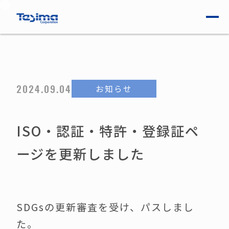
会社情報
製品 / 技術
2024.09.04
お知らせ
ニュース
ISO・認証・特許・登録証ペ
ージを更新しました
ブログ
採用案内
SDGsの更新審査を受け、パスしまし
た。